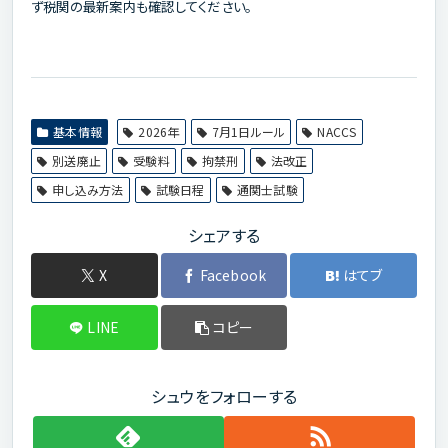
ず税関の最新案内も確認してください。
基本情報
2026年
7月1日ルール
NACCS
別送廃止
受験料
拘禁刑
法改正
申し込み方法
試験日程
通関士試験
シェアする
X
Facebook
はてブ
LINE
コピー
シュウをフォローする