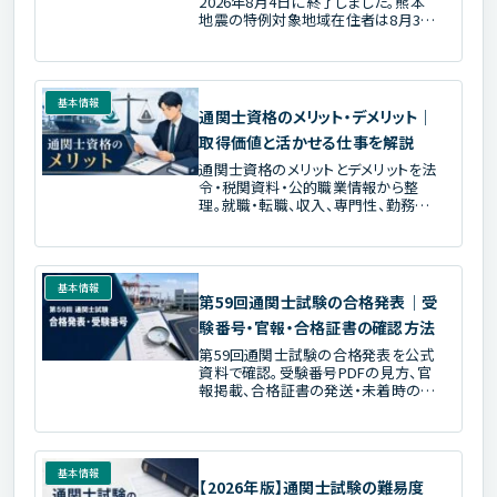
2026年8月4日に終了しました。熊本
地震の特例対象地域在住者は8月31
日まで、その他の影響者は8月24日ま
で相談できます。願書・郵送・NACCSの
注意点を公式情報で解説します。
基本情報
通関士資格のメリット・デメリット｜
取得価値と活かせる仕事を解説
通関士資格のメリットとデメリットを法
令・税関資料・公的職業情報から整
理。就職・転職、収入、専門性、勤務地
への効果と限界、向く人、資格を実務
へつなげる手順を解説します。
基本情報
第59回通関士試験の合格発表｜受
験番号・官報・合格証書の確認方法
第59回通関士試験の合格発表を公式
資料で確認。受験番号PDFの見方、官
報掲載、合格証書の発送・未着時の連
絡先、合格後に必要な手続きを整理し
ます。
基本情報
【2026年版】通関士試験の難易度