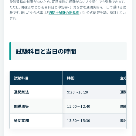
受験資格の制限がないため、貿易実務の経験がない人や学生でも受験できます。
ただし、関税法などの法令科目と申告書・計算を含む通関実務を一日で受ける試
験です。難しさや合格率は「
通関士試験の難易度
」で、公式結果を基に整理してい
ます。
試験科目と当日の時間
試験科目
時間
主な内容
通関業法
9:30〜10:20
通関業・
関税法等
11:00〜12:40
関税法、
通関実務
13:50〜15:30
輸出入申