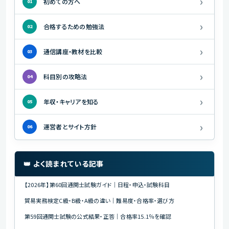
›
初めての方へ
01
›
合格するための勉強法
02
›
通信講座・教材を比較
03
›
科目別の攻略法
04
›
年収・キャリアを知る
05
›
運営者とサイト方針
06
👑 よく読まれている記事
【2026年】第60回通関士試験ガイド｜日程・申込・試験科目
貿易実務検定C級・B級・A級の違い｜難易度・合格率・選び方
第59回通関士試験の公式結果・正答｜合格率15.1％を確認