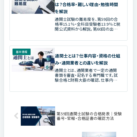
は？合格率・難しい理由・勉強時間
を解説
通関士試験の難易度を、第59回の合
格率15.1％・全科目受験者13.9％と税
関公式資料から解説。第60回の出題
数・配点変更、科目別の難所、合格基
準、科目免除、独学・学習期間の考え
方を整理します。
基本情報
通関士とは？仕事内容・資格の仕組
み・通関業者との違いを解説
通関士とは、通関業者で一定の通関
書類を審査・記名する専門職です。試
験合格と財務大臣の確認、仕事内容、
通関業者・税関職員との違い、勤務
先、将来性を法令と税関資料から解説
します。
第59回通関士試験の合格発表｜受験
番号・官報・合格証書の確認方法