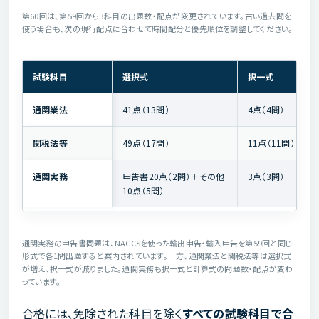
第60回は、第59回から3科目の出題数・配点が変更されています。古い過去問を
使う場合も、次の現行配点に合わせて時間配分と優先順位を調整してください。
試験科目
選択式
択一式
通関業法
41点（13問）
4点（4問）
関税法等
49点（17問）
11点（11問）
通関実務
申告書20点（2問）＋その他
3点（3問）
10点（5問）
通関実務の申告書問題は、NACCSを使った輸出申告・輸入申告を第59回と同じ
形式で各1問出題すると案内されています。一方、通関業法と関税法等は選択式
が増え、択一式が減りました。通関実務も択一式と計算式の問題数・配点が変わ
っています。
合格には、免除された科目を除く
すべての試験科目で合