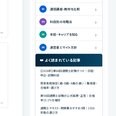
›
通信講座・教材を比較
03
›
科目別の攻略法
04
›
.06
年収・キャリアを知る
05
›
運営者とサイト方針
06
👑 よく読まれている記事
【2026年】第60回通関士試験ガイド｜日程・
申込・試験科目
貿易実務検定C級・B級・A級の違い｜難易度・
合格率・選び方
第59回通関士試験の公式結果・正答｜合格
率15.1％を確認
.31
通関士テキスト・問題集おすすめ5冊｜2026
年版の選び方