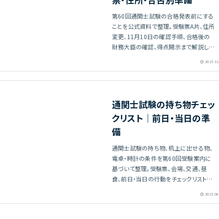
第60回通関士試験の合格発表前にする
ことを公式資料で整理。受験票A片、住所
変更、11月10日の確認手順、合格後の
財務大臣の確認、得点開示まで解説しま
す。
2025.11
通関士試験の持ち物チェッ
クリスト｜前日・当日の準
備
通関士試験の持ち物、机上に出せる物、
電卓・時計の条件を第60回受験案内に
基づいて整理。受験票、会場、交通、昼
食、前日・当日の行動をチェックリストで
確認できます。
2025.08