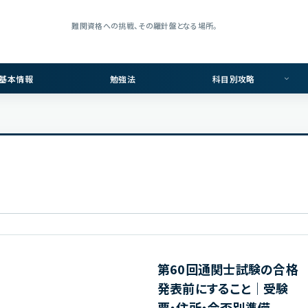
難関資格への挑戦、その羅針盤となる場所。
基本情報
勉強法
科目別攻略
第60回通関士試験の合格
発表前にすること｜受験
票・住所・合否別準備