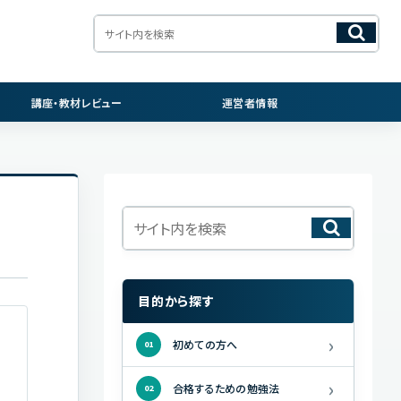
講座・教材レビュー
運営者情報
目的から探す
›
初めての方へ
01
›
合格するための勉強法
02