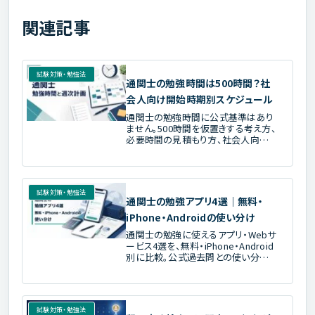
関連記事
試験対策・勉強法
通関士の勉強時間は500時間？社
会人向け開始時期別スケジュール
通関士の勉強時間に公式基準はあり
ません。500時間を仮置きする考え方、
必要時間の見積もり方、社会人向け
の開始時期別・週次スケジュールを第
60回の現行日程に合わせて解説しま
す。
試験対策・勉強法
通関士の勉強アプリ4選｜無料・
iPhone・Androidの使い分け
通関士の勉強に使えるアプリ・Webサ
ービス4選を、無料・iPhone・Android
別に比較。公式過去問との使い分け、
アプリだけで不足する対策、教材・講
座へ切り替える基準まで解説します。
試験対策・勉強法