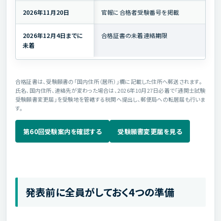
2026年11月20日
官報に合格者受験番号を掲載
2026年12月4日までに
合格証書の未着連絡期限
未着
合格証書は、受験願書の「国内住所（居所）」欄に記載した住所へ郵送されます。
氏名、国内住所、連絡先が変わった場合は、2026年10月27日必着で「通関士試験
受験願書変更届」を受験地を管轄する税関へ提出し、郵便局への転居届も行いま
す。
第60回受験案内を確認する
受験願書変更届を見る
発表前に全員がしておく4つの準備