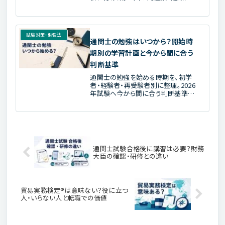
わせて科目別学習を7ステップで組み
直す方法を解説します。
試験対策・勉強法
通関士の勉強はいつから？開始時
期別の学習計画と今から間に合う
判断基準
通関士の勉強を始める時期を、初学
者・経験者・再受験者別に整理。2026
年試験へ今から間に合う判断基準、
残り期間別の計画、独学と通信講座
の選び方を公式日程に基づいて解説
します。
通関士試験合格後に講習は必要？財務
大臣の確認・研修との違い
貿易実務検定®は意味ない？役に立つ
人・いらない人と転職での価値