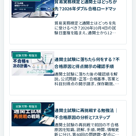
貿易実務検定と通関士はどっちが
先？2026年ダブル合格ロードマッ
プ
貿易実務検定と通関士はどっちを先
に受けるべき？2026年10月4日の試
験日重複を踏まえ、通関士から12月C
級・B級へ進む順番と、完全初学者向
けルートを公式日程に基づき解説し
ます。
試験対策・勉強法
通関士試験に落ちたら何をする？不
合格原因と得点開示の確認手順
通関士試験に落ちた後の確認順を解
説。公式問題・正答・合格基準、答案と
科目別得点の開示請求、保存期限、誤
答原因の分類、再挑戦へ進む最初の1
週間を整理します。
試験対策・勉強法
通関士試験に再挑戦する勉強法｜
不合格原因の分析と7ステップ
通関士試験の再挑戦で前回の不合格
原因を知識、読解、手順、時間、情報更
新に分け、第60回の問題数・配点に合