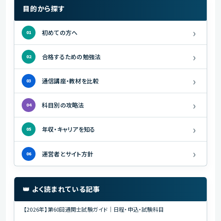
目的から探す
›
初めての方へ
01
›
合格するための勉強法
02
›
通信講座・教材を比較
03
›
科目別の攻略法
04
›
年収・キャリアを知る
05
›
運営者とサイト方針
06
👑 よく読まれている記事
【2026年】第60回通関士試験ガイド｜日程・申込・試験科目