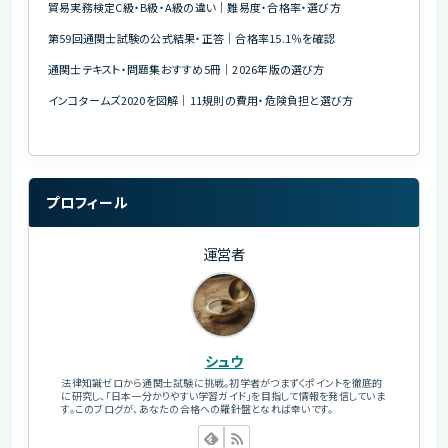
貿易実務検定C級・B級・A級の違い｜難易度・合格率・選び方
第59回通関士試験の公式結果・正答｜合格率15.1％を確認
通関士テキスト・問題集おすすめ5冊｜2026年版の選び方
インコタームズ2020を図解｜11規則の費用・危険負担と選び方
プロフィール
運営者
シュウ
法律知識ゼロから通関士試験に挑戦。初学者がつまずくポイントを徹底的
に研究し、「日本一分かりやすい学習ガイド」を目指して情報を発信していま
す。このブログが、あなたの合格への羅針盤となれば幸いです。