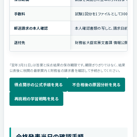
手数料
試験1回分を1ファイルとして300円
郵送請求の本人確認
本人確認書類の写しと、請求日前30
送付先
財務省大臣官房文書課 情報公開・個
「翌年3月31日」は答案と採点結果の保存期限です。期限ぎりぎりではなく、結果
公表後に税関の最新案内と財務省の請求書を確認して手続きしてください。
得点開示の公式手順を見る
不合格後の原因分析を見る
再挑戦の学習戦略を見る
合格発表当日の確認手順