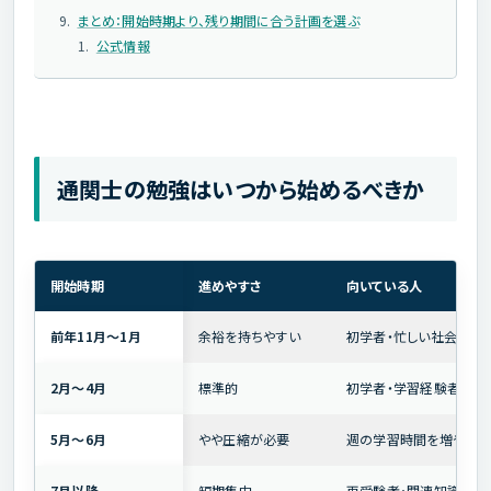
まとめ：開始時期より、残り期間に合う計画を選ぶ
公式情報
通関士の勉強はいつから始めるべきか
開始時期
進めやすさ
向いている人
前年11月～1月
余裕を持ちやすい
初学者・忙しい社会人
2月～4月
標準的
初学者・学習経験者
5月～6月
やや圧縮が必要
週の学習時間を増やせる
7月以降
短期集中
再受験者・関連知識があ