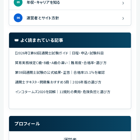
›
年収・キャリアを知る
05
›
運営者とサイト方針
06
👑 よく読まれている記事
【2026年】第60回通関士試験ガイド｜日程・申込・試験科目
貿易実務検定C級・B級・A級の違い｜難易度・合格率・選び方
第59回通関士試験の公式結果・正答｜合格率15.1％を確認
通関士テキスト・問題集おすすめ5冊｜2026年版の選び方
インコタームズ2020を図解｜11規則の費用・危険負担と選び方
プロフィール
運営者