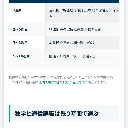
1週目
過去問で現在地を確認し、教材と学習方法を決め
る
2～6週目
頻出論点の理解と通関実務の反復
7～8週目
本番時間で過去問・模試を解く
9～10週目
間違えた論点に絞って復習する
模試は受験した回数ではなく、失点原因を分類して修正できたかが重要です。
2026年の実施日程は
通関士模試4社の比較と活用方法
で確認できます。
独学と通信講座は残り時間で選ぶ