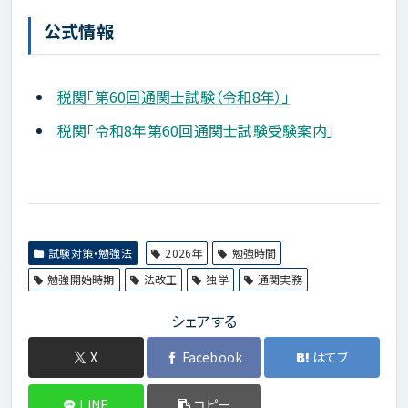
公式情報
税関「第60回通関士試験（令和8年）」
税関「令和8年第60回通関士試験受験案内」
試験対策・勉強法
2026年
勉強時間
勉強開始時期
法改正
独学
通関実務
シェアする
X
Facebook
はてブ
LINE
コピー