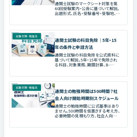
通関士試験のマークシート対策を第
60回受験案内・公告に基づいて解説。
出題形式、氏名・受験番号・受験地、
HB・B筆記具、塗る単位、修正、見直し
手順を整理します。
試験対策・勉強法
通関士試験の科目免除｜5年・15
年の条件と申請方法
通関士試験の科目免除を公式資料に
基づいて解説。5年・15年で免除され
る科目、対象業務、期間計算、B-
1210・B-1215、郵送・NACCSでの申請
方法、通知書の扱いを整理します。
試験対策・勉強法
通関士の勉強時間は500時間？社
会人向け開始時期別スケジュール
通関士の勉強時間に公式基準はあり
ません。500時間を仮置きする考え方、
必要時間の見積もり方、社会人向け
の開始時期別・週次スケジュールを第
60回の現行日程に合わせて解説しま
す。