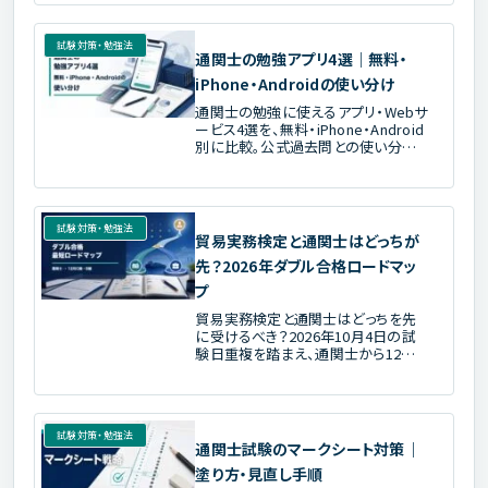
情報から整理します。
試験対策・勉強法
通関士の勉強アプリ4選｜無料・
iPhone・Androidの使い分け
通関士の勉強に使えるアプリ・Webサ
ービス4選を、無料・iPhone・Android
別に比較。公式過去問との使い分け、
アプリだけで不足する対策、教材・講
座へ切り替える基準まで解説します。
試験対策・勉強法
貿易実務検定と通関士はどっちが
先？2026年ダブル合格ロードマッ
プ
貿易実務検定と通関士はどっちを先
に受けるべき？2026年10月4日の試
験日重複を踏まえ、通関士から12月C
級・B級へ進む順番と、完全初学者向
けルートを公式日程に基づき解説し
ます。
試験対策・勉強法
通関士試験のマークシート対策｜
塗り方・見直し手順