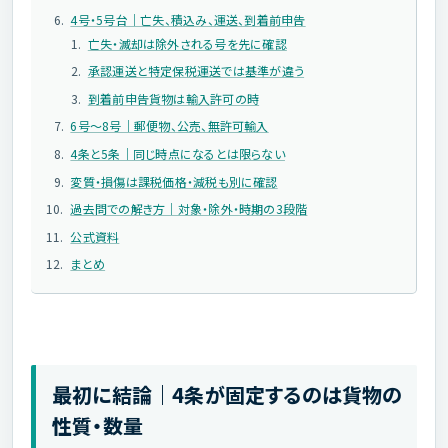
4号・5号台｜亡失、積込み、運送、到着前申告
亡失・滅却は除外される号を先に確認
承認運送と特定保税運送では基準が違う
到着前申告貨物は輸入許可の時
6号〜8号｜郵便物、公売、無許可輸入
4条と5条｜同じ時点になるとは限らない
変質・損傷は課税価格・減税も別に確認
過去問での解き方｜対象・除外・時期の3段階
公式資料
まとめ
最初に結論｜4条が固定するのは貨物の
性質・数量