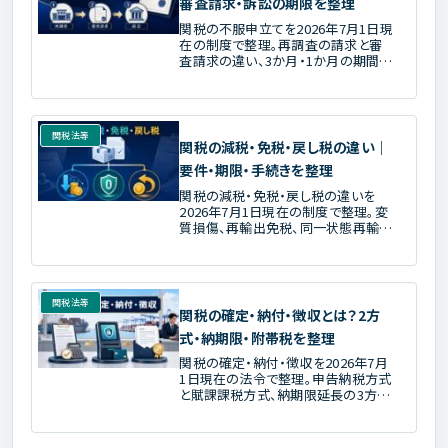
審査請求・訴訟の期限を整理
関税の不服申立てを2026年7月1日現
在の制度で整理。再調査の請求と審
査請求の違い、3か月・1か月の期間、
財務大臣と国税不服審判所長の区
別、関税等不服審査会、取消訴訟の前
置と例外を解説します。
関税法等
関税の減税・免税・戻し税の違い｜
要件・期限・手続きを整理
関税の減税・免税・戻し税の違いを
2026年7月1日現在の制度で整理。変
質損傷、再輸出免税、同一状態再輸
出、違約品、1万円以下の少額免税、
0.6掛け、2028年の越境EC課税まで要
件・期限・申請手続を解説します。
関税法等
関税の確定・納付・徴収とは？2方
式・納期限・附帯税を整理
関税の確定・納付・徴収を2026年7月
1日現在の法令で整理。申告納税方式
と賦課課税方式、納期限延長の3方
式、修正手続、2026年の附帯税、未納
時の徴収を通関士試験向けに解説し
ます。