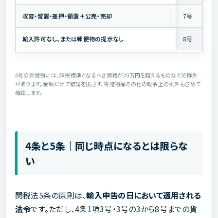
収容・留置・差押・領置＋公売・売却
7号
輸入許可なし、または郵便物の提示なし
8号
6号の郵便物には、課税標準となるべき価格が20万円を超えるものなどの除外
があります。金額だけで結論を出さず、寄贈物品その他の政令上の例外も含めて
確認します。
4条と5条｜同じ時点になるとは限らな
い
関税法5条の原則は、
輸入申告の日において適用される
法令
です。ただし、4条1項3号・3号の3から8号までの貨