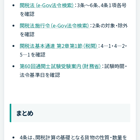
関税法（e-Gov法令検索）
：3条〜6条、4条1項各号
を確認
関税法施行令（e-Gov法令検索）
：2条の対象・除外
を確認
関税法基本通達 第2章第1節（税関）
：4―1・4―2・
5―1を確認
第60回通関士試験受験案内（財務省）
：試験時間・
法令基準日を確認
まとめ
4条は、関税計算の基礎となる貨物の性質・数量を