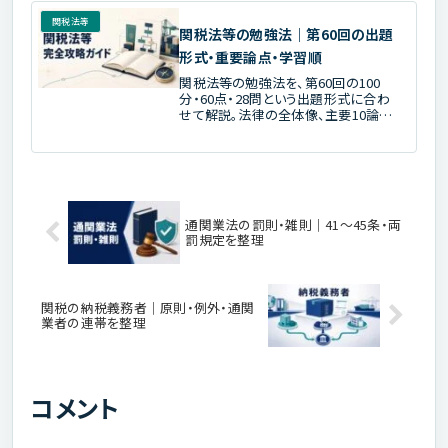
関税法等
関税法等の勉強法｜第60回の出題
形式・重要論点・学習順
関税法等の勉強法を、第60回の100
分・60点・28問という出題形式に合わ
せて解説。法律の全体像、主要10論
点、過去問を学ぶ順番を整理します。
通関業法の罰則・雑則｜41〜45条・両
罰規定を整理
関税の納税義務者｜原則・例外・通関
業者の連帯を整理
コメント