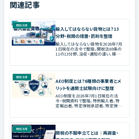
関連記事
関税法等
輸入してはならない貨物とは？13
分野・税関の措置・罰則を整理
輸入してはならない貨物を2026年7月
1日現在の法令で整理。関税法69条の
11の13分野、没収・通知の違い、模倣
品の認定手続、9号の2、拘禁刑を通関
士試験向けに解説します。
関税法等
AEO制度とは？6種類の事業者とメ
リットを通関士試験向けに整理
AEO制度を2026年7月1日現在の法
令・税関資料で整理。特例輸入者、特
定輸出者、特定保税承認者、特定保税
運送者、認定通関業者、認定製造者の
対象とメリット、相互承認、試験での見
分け方を解説します。
関税法等
関税の不服申立てとは｜再調査・