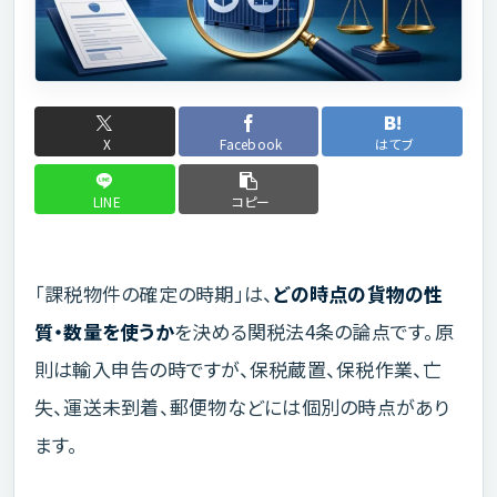
X
Facebook
はてブ
LINE
コピー
「課税物件の確定の時期」は、
どの時点の貨物の性
質・数量を使うか
を決める関税法4条の論点です。原
則は輸入申告の時ですが、保税蔵置、保税作業、亡
失、運送未到着、郵便物などには個別の時点があり
ます。