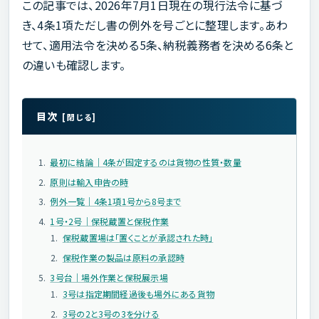
この記事では、2026年7月1日現在の現行法令に基づ
き、4条1項ただし書の例外を号ごとに整理します。あわ
せて、適用法令を決める5条、納税義務者を決める6条と
の違いも確認します。
目次
最初に結論｜4条が固定するのは貨物の性質・数量
原則は輸入申告の時
例外一覧｜4条1項1号から8号まで
1号・2号｜保税蔵置と保税作業
保税蔵置場は「置くことが承認された時」
保税作業の製品は原料の承認時
3号台｜場外作業と保税展示場
3号は指定期間経過後も場外にある貨物
3号の2と3号の3を分ける