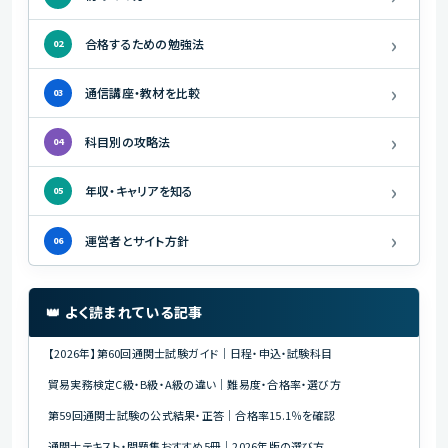
›
合格するための勉強法
02
›
通信講座・教材を比較
03
›
科目別の攻略法
04
›
年収・キャリアを知る
05
›
運営者とサイト方針
06
👑 よく読まれている記事
【2026年】第60回通関士試験ガイド｜日程・申込・試験科目
貿易実務検定C級・B級・A級の違い｜難易度・合格率・選び方
第59回通関士試験の公式結果・正答｜合格率15.1％を確認
通関士テキスト・問題集おすすめ5冊｜2026年版の選び方