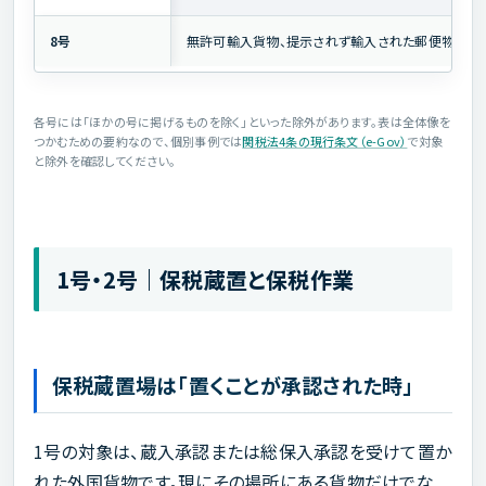
8号
無許可輸入貨物、提示されず輸入された郵便物
各号には「ほかの号に掲げるものを除く」といった除外があります。表は全体像を
つかむための要約なので、個別事例では
関税法4条の現行条文（e-Gov）
で対象
と除外を確認してください。
1号・2号｜保税蔵置と保税作業
保税蔵置場は「置くことが承認された時」
1号の対象は、蔵入承認または総保入承認を受けて置か
れた外国貨物です。現にその場所にある貨物だけでな