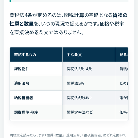
関税法4条が定めるのは、関税計算の基礎となる
貨物の
性質と数量
を、いつの現況で捉えるかです。価格や税率
を直接決める条文ではありません。
確認するもの
主な条文
見るポイン
課税物件
関税法3条・4条
貨物の性質
適用法令
関税法5条
どの日に適
納税義務者
関税法6条ほか
誰が関税
課税標準・税率
関税定率法など
価格・数量
問題文を読んだら、まず「性質・数量」「適用法令」「納税義務者」のどれを聞いて