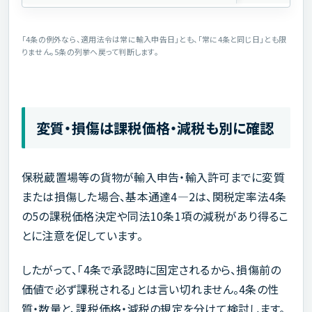
「4条の例外なら、適用法令は常に輸入申告日」とも、「常に4条と同じ日」とも限
りません。5条の列挙へ戻って判断します。
変質・損傷は課税価格・減税も別に確認
保税蔵置場等の貨物が輸入申告・輸入許可までに変質
または損傷した場合、基本通達4―2は、関税定率法4条
の5の課税価格決定や同法10条1項の減税があり得るこ
とに注意を促しています。
したがって、「4条で承認時に固定されるから、損傷前の
価値で必ず課税される」とは言い切れません。4条の性
質・数量と、課税価格・減税の規定を分けて検討します。