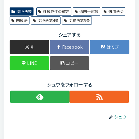
関税法等
課税物件の確定
通関士試験
適用法令
関税法
関税法第4条
関税法第5条
シェアする
X
Facebook
はてブ
LINE
コピー
シュウをフォローする
シュウ