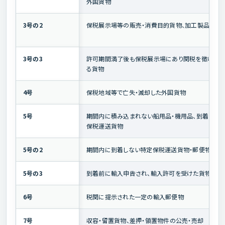
外国貨物
3号の2
保税展示場等の販売・消費目的貨物、加工製品等
3号の3
許可期間満了後も保税展示場にあり関税を徴収さ
る貨物
4号
保税地域等で亡失・滅却した外国貨物
5号
期間内に積み込まれない船用品・機用品、到着しな
保税運送貨物
5号の2
期間内に到着しない特定保税運送貨物・郵便物
5号の3
到着前に輸入申告され、輸入許可を受けた貨物
6号
税関に提示された一定の輸入郵便物
7号
収容・留置貨物、差押・領置物件の公売・売却