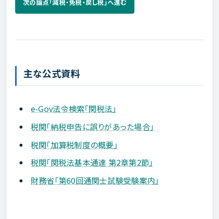
次の論点「減税・免税・戻し税」へ進む
主な公式資料
e-Gov法令検索「関税法」
税関「納税申告に誤りがあった場合」
税関「加算税制度の概要」
税関「関税法基本通達 第2章第2節」
財務省「第60回通関士試験受験案内」