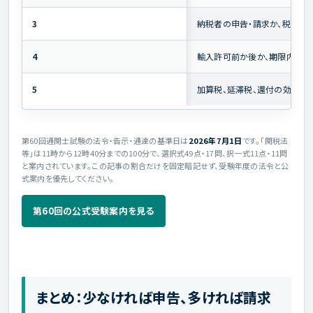
3
納税者の申告・請求か、税関長
4
輸入許可前か後か、期限内か
5
加算税、延滞税、還付の効果は
第60回通関士試験の法令・告示・通達の基準日は
2026年7月1日
です。「関税法
等」は11時から12時40分までの100分で、選択式49点・17問、択一式11点・11問
と案内されています。この記事の割合だけを固定暗記せず、受験年度の法令と公
式案内を優先してください。
第60回の公式受験案内を見る
まとめ：少なければ申告、多ければ請求