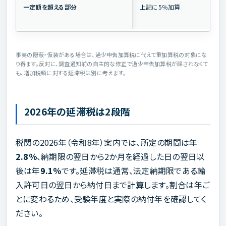
一定額を超える部分
上記に5％加算
事実の隠蔽・仮装がある場合は、過少申告加算税に代えて重加算税の対象にな
り得ます。反対に、調査通知前の自主的な修正で過少申告加算税が課されなくて
も、増加税額に対する延滞税は別に考えます。
2026年の延滞税は2段階
税関の2026年（令和8年）案内では、所定の期間は年
2.8％
、納期限の翌日から2か月を経過した日の翌日以
後は年
9.1％
です。延滞税は通常、法定納期限である輸
入許可日の翌日から納付日まで計算します。割合は年ご
とに変わるため、受験年度と実際の納付年を確認してく
ださい。