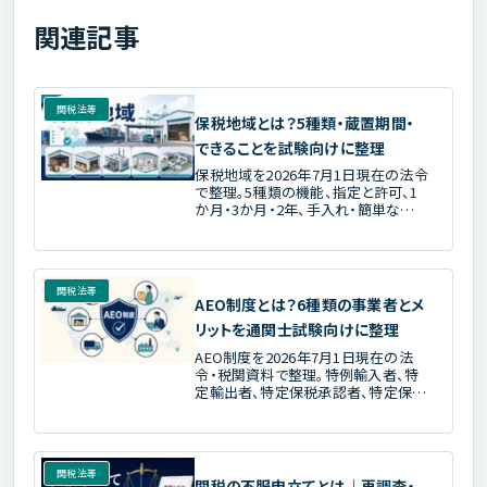
関連記事
関税法等
保税地域とは？5種類・蔵置期間・
できることを試験向けに整理
保税地域を2026年7月1日現在の法令
で整理。5種類の機能、指定と許可、1
か月・3か月・2年、手入れ・簡単な加
工・製造、記帳・亡失・許可失効を通関
士試験向けに解説します。
関税法等
AEO制度とは？6種類の事業者とメ
リットを通関士試験向けに整理
AEO制度を2026年7月1日現在の法
令・税関資料で整理。特例輸入者、特
定輸出者、特定保税承認者、特定保税
運送者、認定通関業者、認定製造者の
対象とメリット、相互承認、試験での見
分け方を解説します。
関税法等
関税の不服申立てとは｜再調査・