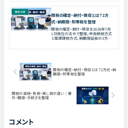
件・期限・申請手続を解説します。
関税法等
関税の確定・納付・徴収とは？2方
式・納期限・附帯税を整理
関税の確定・納付・徴収を2026年7月
1日現在の法令で整理。申告納税方式
と賦課課税方式、納期限延長の3方
式、修正手続、2026年の附帯税、未納
時の徴収を通関士試験向けに解説し
ます。
関税の確定・納付・徴収とは？2方式・納
期限・附帯税を整理
関税の減税・免税・戻し税の違い｜要
件・期限・手続きを整理
コメント