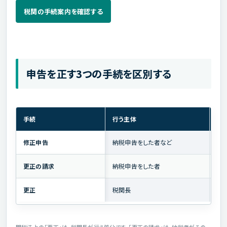
税関の手続案内を確認する
申告を正す3つの手続を区別する
手続
行う主体
税
修正申告
納税申告をした者など
不
更正の請求
納税申告をした者
税
更正
税関長
調
関税法上の「更正」は、税関長が行う処分です。「更正の請求」は、納税者がその