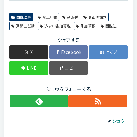
関税法等
修正申告
延滞税
更正の請求
通関士試験
過少申告加算税
重加算税
関税法
シェアする
X
Facebook
はてブ
LINE
コピー
シュウをフォローする
シュウ