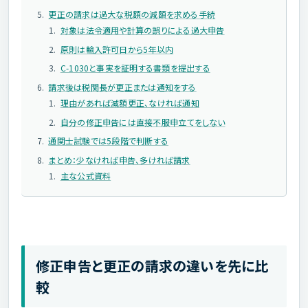
更正の請求は過大な税額の減額を求める手続
対象は法令適用や計算の誤りによる過大申告
原則は輸入許可日から5年以内
C-1030と事実を証明する書類を提出する
請求後は税関長が更正または通知をする
理由があれば減額更正、なければ通知
自分の修正申告には直接不服申立てをしない
通関士試験では5段階で判断する
まとめ：少なければ申告、多ければ請求
主な公式資料
修正申告と更正の請求の違いを先に比
較