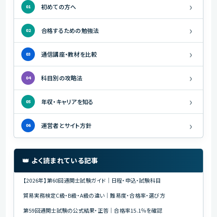
›
初めての方へ
01
›
合格するための勉強法
02
›
通信講座・教材を比較
03
›
科目別の攻略法
04
›
年収・キャリアを知る
05
›
運営者とサイト方針
06
👑 よく読まれている記事
【2026年】第60回通関士試験ガイド｜日程・申込・試験科目
貿易実務検定C級・B級・A級の違い｜難易度・合格率・選び方
第59回通関士試験の公式結果・正答｜合格率15.1％を確認