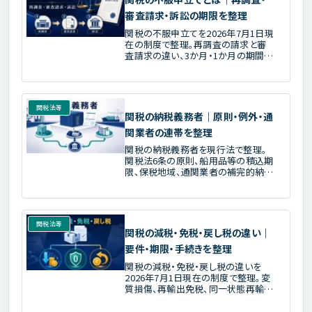
審査請求・訴訟の期限を整理
関税の不服申立てを2026年7月1日現
在の制度で整理。再調査の請求と審
査請求の違い、3か月・1か月の期間、
財務大臣と国税不服審判所長の区
別、関税等不服審査会、取消訴訟の前
置と例外を解説します。
関税法等
関税の納税義務者｜原則・例外・通
関業者の連帯を整理
関税の納税義務者を現行法で整理。
関税法6条の原則、船用品等の積込期
限、保税地域、通関業者の補完的納税
義務、単独・連帯・承継の違いを解説
します。
関税法等
関税の減税・免税・戻し税の違い｜
要件・期限・手続きを整理
関税の減税・免税・戻し税の違いを
2026年7月1日現在の制度で整理。変
質損傷、再輸出免税、同一状態再輸
出、違約品、1万円以下の少額免税、
0.6掛け、2028年の越境EC課税まで要