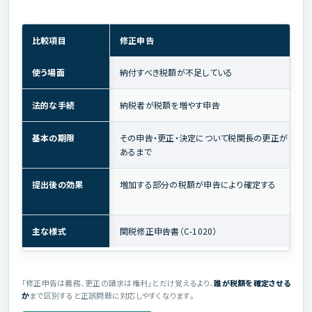
比較項目
修正申告
使う場面
納付すべき税額が不足している
法的な手続
納税者が税額を増やす申告
基本の期限
その申告・更正・決定について税関長の更正が
あるまで
提出後の効果
増加する部分の税額が申告により確定する
主な様式
関税修正申告書（C-1020）
「修正申告は義務、更正の請求は権利」とだけ覚えるより、
誰が税額を確定させる
か
まで区別すると正誤問題に対応しやすくなります。